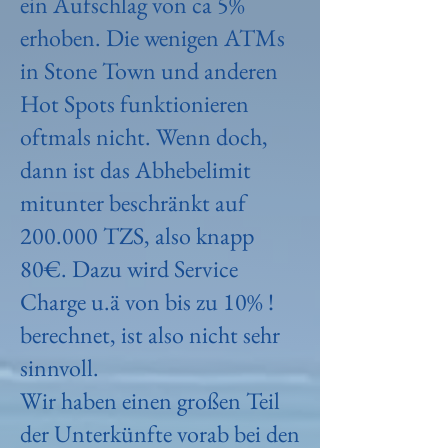
ein Aufschlag von ca 5%
erhoben. Die wenigen ATMs
in Stone Town und anderen
Hot Spots funktionieren
oftmals nicht. Wenn doch,
dann ist das Abhebelimit
mitunter beschränkt auf
200.000 TZS, also knapp
80€. Dazu wird Service
Charge u.ä von bis zu 10% !
berechnet, ist also nicht sehr
sinnvoll.
Wir haben einen großen Teil
der Unterkünfte vorab bei den