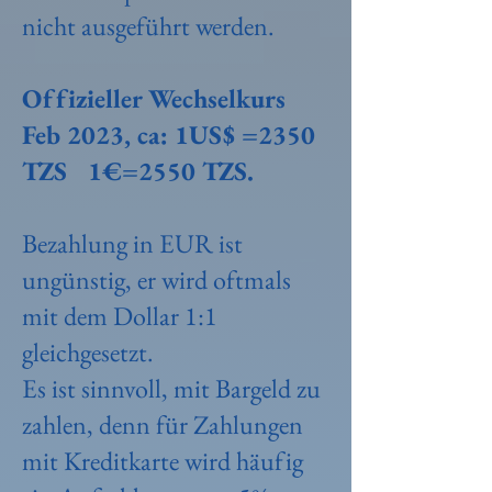
nicht ausgeführt werden.
Offizieller Wechselkurs
Feb 2023, ca: 1US$ =2350
TZS 1€=2550 TZS.
Bezahlung in EUR ist
ungünstig, er wird oftmals
mit dem Dollar 1:1
gleichgesetzt.
Es ist sinnvoll, mit Bargeld zu
zahlen, denn für Zahlungen
mit Kreditkarte wird häufig