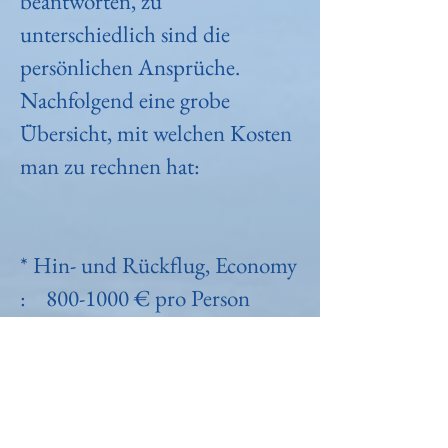
beantworten, zu
unterschiedlich sind die
persönlichen Ansprüche.
Nachfolgend eine grobe
Übersicht, mit welchen Kosten
man zu rechnen hat:
* Hin- und Rückflug, Economy
:
800-1000
€ pro Person
* Visum Tansania:
50 US$ pro Person
* Unterkunft mit Frühstück:
80-150 € pro Zimmer