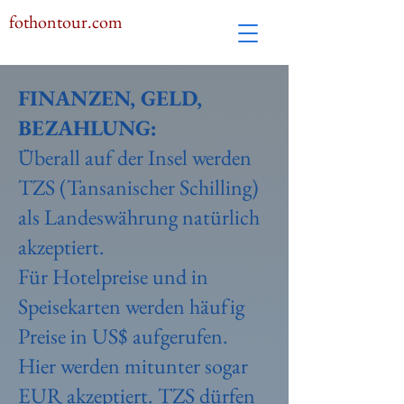
fothontour.com
FINANZEN, GELD,
BEZAHLUNG:
Überall auf der Insel werden
TZS (Tansanischer Schilling)
als Landeswährung natürlich
akzeptiert.
Für Hotelpreise und in
Speisekarten werden häufig
Preise in US$ aufgerufen.
Hier werden mitunter sogar
EUR akzeptiert. TZS dürfen