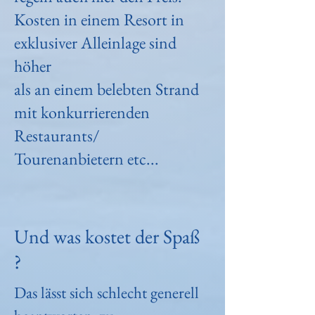
Kosten in einem Resort in
exklusiver Alleinlage sind
höher
als an
einem belebten Strand
mit konkurrierenden
Restaurants/
Tourenanbietern etc...
Und was kostet der Spaß
?
Das lässt sich schlecht generell