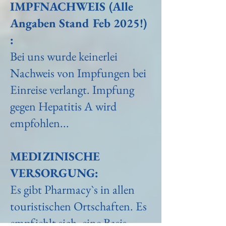
IMPFNACHWEIS (Alle
Angaben Stand Feb 2025!)
:
Bei uns wurde keinerlei
Nachweis von Impfungen bei
Einreise verlangt. Impfung
gegen Hepatitis A wird
empfohlen...
MEDIZINISCHE
VERSORGUNG:
Es gibt Pharmacy`s in allen
touristischen Ortschaften. Es
empfiehlt sich, eine Basis-