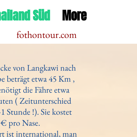
ailand Süd
More
fothontour.com
ecke von Langkawi nach
e beträgt etwa 45 Km ,
enötigt die Fähre etwa
ten ( Zeitunterschied
-1 Stunde !). Sie kostet
 € pro Nase.
t ist international, man