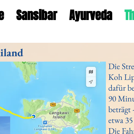
e
Sansibar
Ayurveda
Th
iland
Die Str
Koh Lip
dafür b
90 Minu
beträgt 
etwa 35
Die Fahr