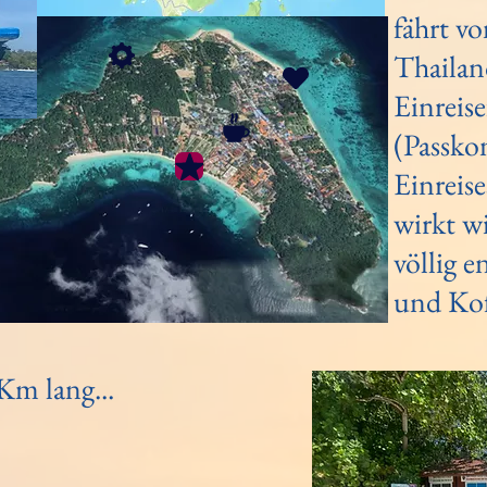
fährt v
Thailan
Einreise
(Passkon
Einreise
wirkt w
völlig 
und Kof
Km lang...