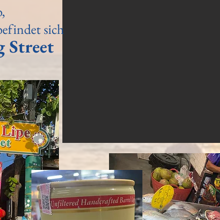
,
befindet sich
 Street